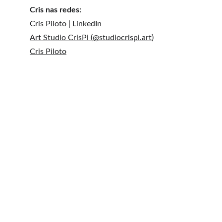
Cris nas redes:
Cris Piloto | LinkedIn
Art Studio CrisPi (@
studiocrispi.art
)
Cris Piloto
ArteTerapia Online
Home
Sobre
Equipe 
Artigos